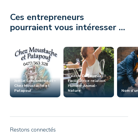
Ces entrepreneurs
pourraient vous intéresser ...
Valérie Degauquier –
Joëlle Schoonbroodt –
Facilitatrice relation
Chez Moustache et
Humain-Animal-
Patapouf
Nature
Nom d’un
Restons connectés