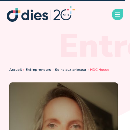
Entr
Accueil
›
Entrepreneurs
›
Soins aux animaux
›
HDC Husse