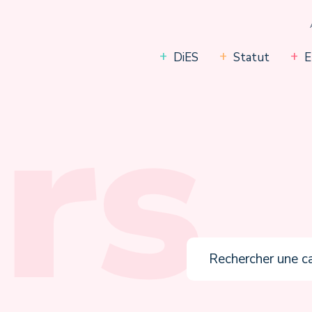
DiES
Statut
E
rs