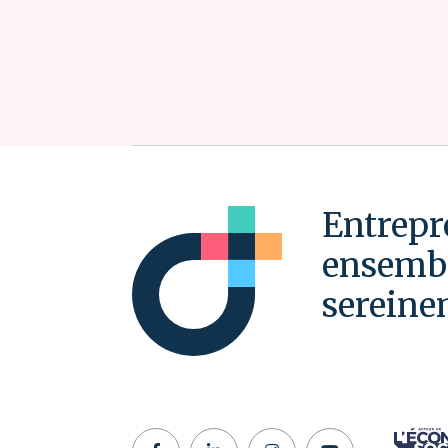
Entrepr
ensembl
sereine