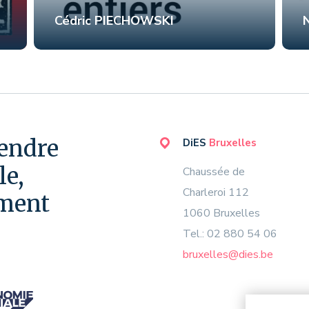
Cédric PIECHOWSKI
N
endre
DiES
Bruxelles
e,
Chaussée de
Charleroi 112
ment
1060 Bruxelles
Tel.: 02 880 54 06
bruxelles@dies.be