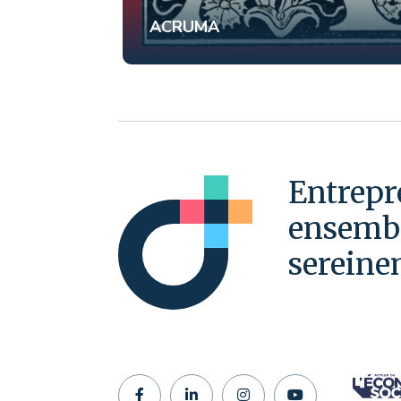
oleno
ACRUMA
Entrepr
ensembl
sereine