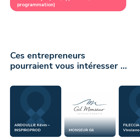
programmation)
Ces entrepreneurs
pourraient vous intéresser ...
ARDOULLIE Kévin –
FILECCIA
INSPIROPROD
MONSEUR Gil
Vivoleno