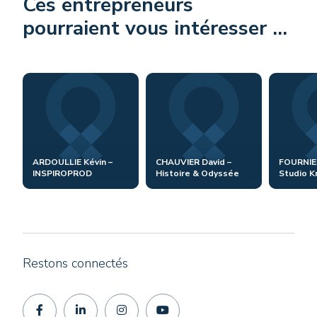
Ces entrepreneurs
pourraient vous intéresser ...
ARDOULLIE Kévin –
CHAUVIER David –
FOURNIER
INSPIROPROD
Histoire & Odyssée
Studio K
Restons connectés