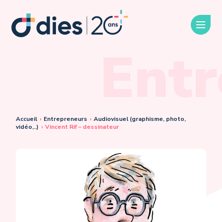
Entr
Accueil
›
Entrepreneurs
›
Audiovisuel (graphisme, photo,
vidéo,..)
›
Vincent Rif – dessinateur