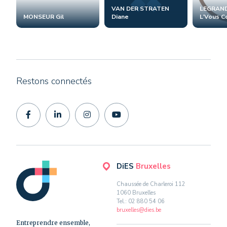
VAN DER STRATEN
LEGRAND
MONSEUR Gil
Diane
L’Vous Co
Restons connectés
DiES
Bruxelles
Chaussée de Charleroi 112
1060 Bruxelles
Tel.: 02 880 54 06
bruxelles@dies.be
Entreprendre ensemble,