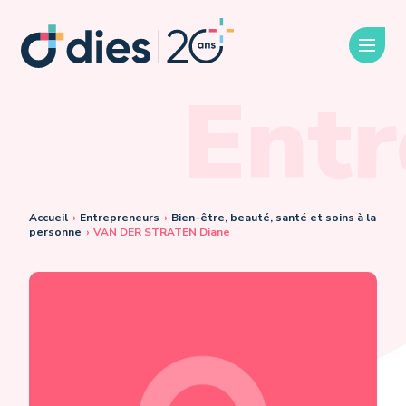
Entr
Accueil
›
Entrepreneurs
›
Bien-être, beauté, santé et soins à la
personne
›
VAN DER STRATEN Diane