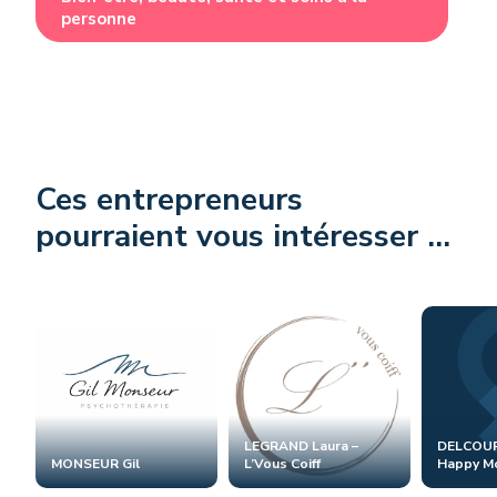
personne
Ces entrepreneurs
pourraient vous intéresser ...
LEGRAND Laura –
DELCOUR
MONSEUR Gil
L’Vous Coiff
Happy Mo