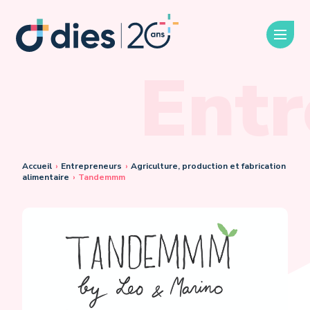
Entr
Accueil
›
Entrepreneurs
›
Agriculture, production et fabrication
alimentaire
›
Tandemmm