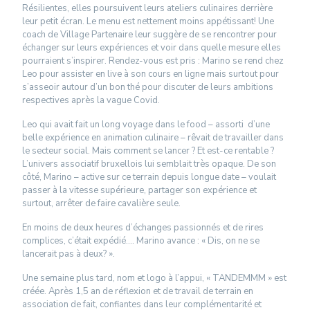
Résilientes, elles poursuivent leurs ateliers culinaires derrière
leur petit écran. Le menu est nettement moins appétissant! Une
coach de Village Partenaire leur suggère de se rencontrer pour
échanger sur leurs expériences et voir dans quelle mesure elles
pourraient s’inspirer. Rendez-vous est pris : Marino se rend chez
Leo pour assister en live à son cours en ligne mais surtout pour
s’asseoir autour d’un bon thé pour discuter de leurs ambitions
respectives après la vague Covid.
Leo qui avait fait un long voyage dans le food – assorti d’une
belle expérience en animation culinaire – rêvait de travailler dans
le secteur social. Mais comment se lancer ? Et est-ce rentable ?
L’univers associatif bruxellois lui semblait très opaque. De son
côté, Marino – active sur ce terrain depuis longue date – voulait
passer à la vitesse supérieure, partager son expérience et
surtout, arrêter de faire cavalière seule.
En moins de deux heures d’échanges passionnés et de rires
complices, c’était expédié…. Marino avance : « Dis, on ne se
lancerait pas à deux? ».
Une semaine plus tard, nom et logo à l’appui, « TANDEMMM » est
créée. Après 1,5 an de réflexion et de travail de terrain en
association de fait, confiantes dans leur complémentarité et