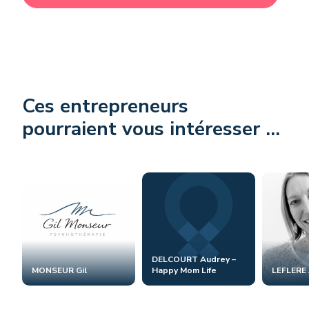
Ces entrepreneurs
pourraient vous intéresser ...
DELCOURT Audrey –
MONSEUR Gil
Happy Mom Life
LEFLERE 